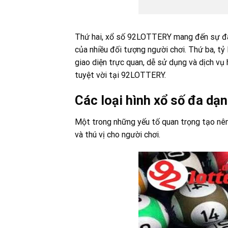
Thứ hai, xổ số 92LOTTERY mang đến sự đa dạ
của nhiều đối tượng người chơi. Thứ ba, tỷ
giao diện trực quan, dễ sử dụng và dịch vụ
tuyệt vời tại 92LOTTERY.
Các loại hình xổ số đa d
Một trong những yếu tố quan trọng tạo nên
và thú vị cho người chơi.