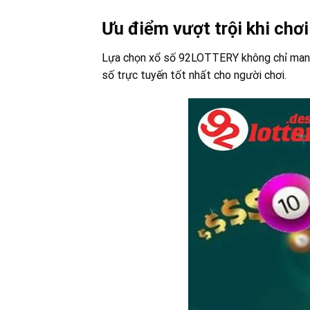
Ưu điểm vượt trội khi ch
Lựa chọn xổ số 92LOTTERY không chỉ mang đ
số trực tuyến tốt nhất cho người chơi.