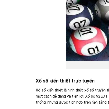
Xổ số kiến thiết trực tuyến
Xổ số kiến thiết là hình thức xổ số truyền 
một cách dễ dàng và tiện lợi. Xổ số 92LOTT
thống, nhưng được tích hợp trên nền tảng t