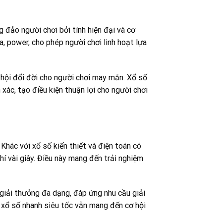
 đảo người chơi bởi tính hiện đại và cơ
a, power, cho phép người chơi linh hoạt lựa
 hội đổi đời cho người chơi may mắn. Xổ số
ác, tạo điều kiện thuận lợi cho người chơi
Khác với xổ số kiến thiết và điện toán có
hí vài giây. Điều này mang đến trải nghiệm
 giải thưởng đa dạng, đáp ứng nhu cầu giải
g xổ số nhanh siêu tốc vẫn mang đến cơ hội