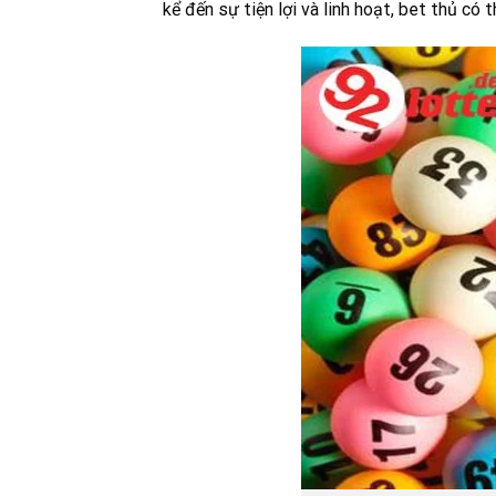
kể đến sự tiện lợi và linh hoạt, bet thủ có 