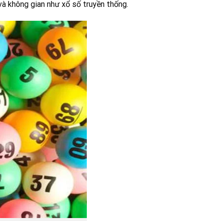
n và không gian như xổ số truyền thống.