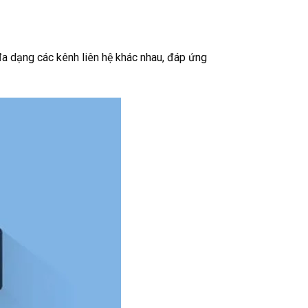
a dạng các kênh liên hệ khác nhau, đáp ứng