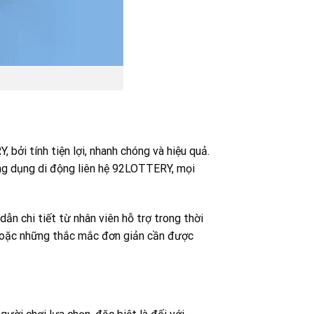
bởi tính tiện lợi, nhanh chóng và hiệu quả.
 ứng dụng di động liên hệ 92LOTTERY, mọi
dẫn chi tiết từ nhân viên hỗ trợ trong thời
 hoặc những thắc mắc đơn giản cần được