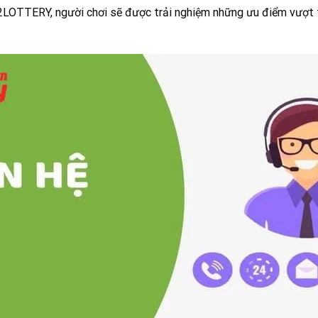
 92LOTTERY, người chơi sẽ được trải nghiệm những ưu điểm vượt t