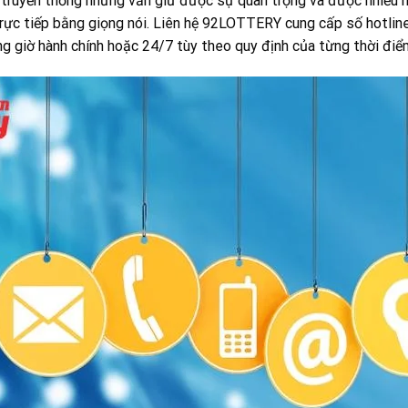
ệ truyền thống nhưng vẫn giữ được sự quan trọng và được nhiều ng
rực tiếp bằng giọng nói. Liên hệ 92LOTTERY cung cấp số hotline
ong giờ hành chính hoặc 24/7 tùy theo quy định của từng thời điể