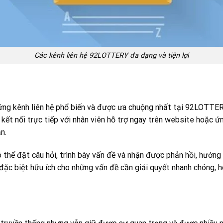
Các kênh liên hệ 92LOTTERY đa dạng và tiện lợi
ng kênh liên hệ phổ biến và được ưa chuộng nhất tại 92LOTTERY, 
ể kết nối trực tiếp với nhân viên hỗ trợ ngay trên website hoặc
n.
ó thể đặt câu hỏi, trình bày vấn đề và nhận được phản hồi, hướng 
 đặc biệt hữu ích cho những vấn đề cần giải quyết nhanh chóng,