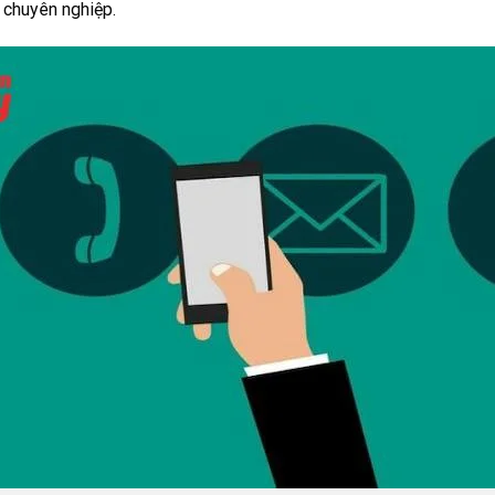
 chuyên nghiệp.