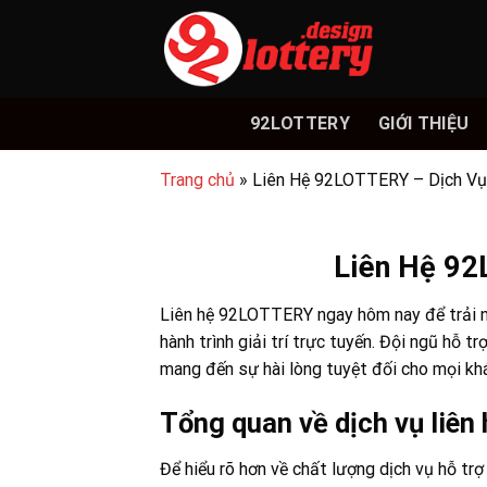
Bỏ
qua
nội
dung
92LOTTERY
GIỚI THIỆU
Trang chủ
»
Liên Hệ 92LOTTERY – Dịch Vụ
Liên Hệ 92
Liên hệ 92LOTTERY ngay hôm nay để trải ng
hành trình giải trí trực tuyến. Đội ngũ hỗ tr
mang đến sự hài lòng tuyệt đối cho mọi kh
Tổng quan về dịch vụ liê
Để hiểu rõ hơn về chất lượng dịch vụ hỗ tr