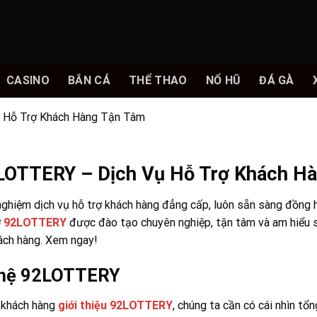
CASINO
BẮN CÁ
THỂ THAO
NỔ HŨ
ĐÁ GÀ
 Hỗ Trợ Khách Hàng Tận Tâm
LOTTERY – Dịch Vụ Hỗ Trợ Khách H
hiệm dịch vụ hỗ trợ khách hàng đẳng cấp, luôn sẵn sàng đồng h
ợ
92LOTTERY
được đào tạo chuyên nghiệp, tận tâm và am hiểu s
ách hàng. Xem ngay!
n hệ 92LOTTERY
ợ khách hàng
giới thiệu 92LOTTERY
, chúng ta cần có cái nhìn tổ