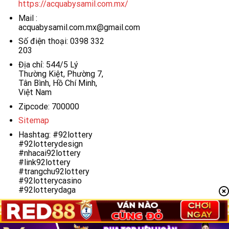
https://acquabysamil.com.mx/
Mail :
acquabysamil.com.mx@gmail.com
Số điện thoại: 0398 332
203
Địa chỉ: 544/5 Lý
Thường Kiệt, Phường 7,
Tân Bình, Hồ Chí Minh,
Việt Nam
Zipcode: 700000
Sitemap
Hashtag: #92lottery
#92lotterydesign
#nhacai92lottery
#link92lottery
#trangchu92lottery
#92lotterycasino
#92lotterydaga