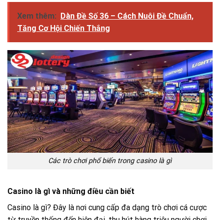
Xem thêm:
Dàn Đề Số 36 – Cách Nuôi Đề Chuẩn,
Tăng Cơ Hội Chiến Thắng
Các trò chơi phổ biến trong casino là gì
Casino là gì và những điều cần biết
Casino là gì? Đây là nơi cung cấp đa dạng trò chơi cá cược
từ truyền thống đến hiện đại, thu hút hàng triệu người chơi