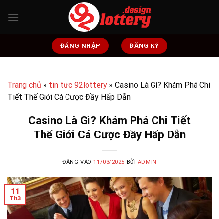
Bỏ
qua
nội
dung
ĐĂNG NHẬP
ĐĂNG KÝ
Trang chủ
»
tin tức 92lottery
»
Casino Là Gì? Khám Phá Chi
Tiết Thế Giới Cá Cược Đầy Hấp Dẫn
Casino Là Gì? Khám Phá Chi Tiết
Thế Giới Cá Cược Đầy Hấp Dẫn
ĐĂNG VÀO
11/03/2025
BỞI
ADMIN
11
Th3