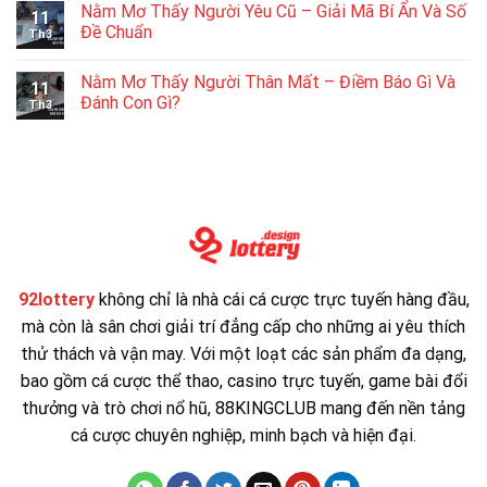
Nằm Mơ Thấy Người Yêu Cũ – Giải Mã Bí Ẩn Và Số
11
Đề Chuẩn
Th3
Nằm Mơ Thấy Người Thân Mất – Điềm Báo Gì Và
11
Đánh Con Gì?
Th3
92lottery
không chỉ là nhà cái cá cược trực tuyến hàng đầu,
mà còn là sân chơi giải trí đẳng cấp cho những ai yêu thích
thử thách và vận may. Với một loạt các sản phẩm đa dạng,
bao gồm cá cược thể thao, casino trực tuyến, game bài đổi
thưởng và trò chơi nổ hũ, 88KINGCLUB mang đến nền tảng
cá cược chuyên nghiệp, minh bạch và hiện đại.