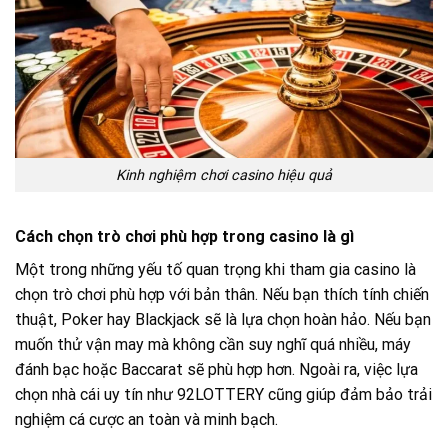
Kinh nghiệm chơi casino hiệu quả
Cách chọn trò chơi phù hợp trong casino là gì
Một trong những yếu tố quan trọng khi tham gia casino là
chọn trò chơi phù hợp với bản thân. Nếu bạn thích tính chiến
thuật, Poker hay Blackjack sẽ là lựa chọn hoàn hảo. Nếu bạn
muốn thử vận may mà không cần suy nghĩ quá nhiều, máy
đánh bạc hoặc Baccarat sẽ phù hợp hơn. Ngoài ra, việc lựa
chọn nhà cái uy tín như 92LOTTERY cũng giúp đảm bảo trải
nghiệm cá cược an toàn và minh bạch.