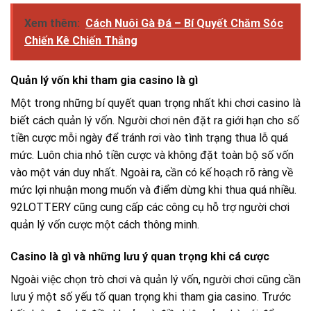
Xem thêm:
Cách Nuôi Gà Đá – Bí Quyết Chăm Sóc
Chiến Kê Chiến Thắng
Quản lý vốn khi tham gia casino là gì
Một trong những bí quyết quan trọng nhất khi chơi casino là
biết cách quản lý vốn. Người chơi nên đặt ra giới hạn cho số
tiền cược mỗi ngày để tránh rơi vào tình trạng thua lỗ quá
mức. Luôn chia nhỏ tiền cược và không đặt toàn bộ số vốn
vào một ván duy nhất. Ngoài ra, cần có kế hoạch rõ ràng về
mức lợi nhuận mong muốn và điểm dừng khi thua quá nhiều.
92LOTTERY cũng cung cấp các công cụ hỗ trợ người chơi
quản lý vốn cược một cách thông minh.
Casino là gì và những lưu ý quan trọng khi cá cược
Ngoài việc chọn trò chơi và quản lý vốn, người chơi cũng cần
lưu ý một số yếu tố quan trọng khi tham gia casino. Trước