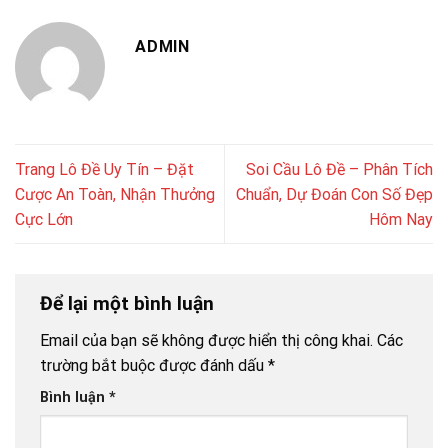
ADMIN
Trang Lô Đề Uy Tín – Đặt
Soi Cầu Lô Đề – Phân Tích
Cược An Toàn, Nhận Thưởng
Chuẩn, Dự Đoán Con Số Đẹp
Cực Lớn
Hôm Nay
Để lại một bình luận
Email của bạn sẽ không được hiển thị công khai.
Các
trường bắt buộc được đánh dấu
*
Bình luận
*