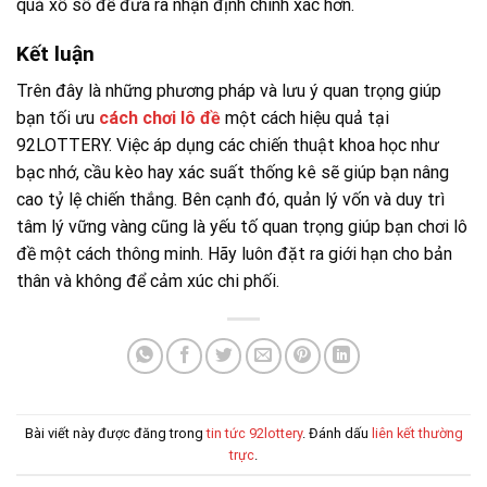
quả xổ số để đưa ra nhận định chính xác hơn.
Kết luận
Trên đây là những phương pháp và lưu ý quan trọng giúp
bạn tối ưu
cách chơi lô đề
một cách hiệu quả tại
92LOTTERY. Việc áp dụng các chiến thuật khoa học như
bạc nhớ, cầu kèo hay xác suất thống kê sẽ giúp bạn nâng
cao tỷ lệ chiến thắng. Bên cạnh đó, quản lý vốn và duy trì
tâm lý vững vàng cũng là yếu tố quan trọng giúp bạn chơi lô
đề một cách thông minh. Hãy luôn đặt ra giới hạn cho bản
thân và không để cảm xúc chi phối.
Bài viết này được đăng trong
tin tức 92lottery
. Đánh dấu
liên kết thường
trực
.