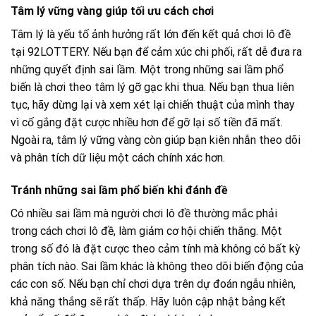
Tâm lý vững vàng giúp tối ưu cách chơi
Tâm lý là yếu tố ảnh hưởng rất lớn đến kết quả chơi lô đề
tại 92LOTTERY. Nếu bạn để cảm xúc chi phối, rất dễ đưa ra
những quyết định sai lầm. Một trong những sai lầm phổ
biến là chơi theo tâm lý gỡ gạc khi thua. Nếu bạn thua liên
tục, hãy dừng lại và xem xét lại chiến thuật của mình thay
vì cố gắng đặt cược nhiều hơn để gỡ lại số tiền đã mất.
Ngoài ra, tâm lý vững vàng còn giúp bạn kiên nhẫn theo dõi
và phân tích dữ liệu một cách chính xác hơn.
Tránh những sai lầm phổ biến khi đánh đề
Có nhiều sai lầm mà người chơi lô đề thường mắc phải
trong cách chơi lô đề, làm giảm cơ hội chiến thắng. Một
trong số đó là đặt cược theo cảm tính mà không có bất kỳ
phân tích nào. Sai lầm khác là không theo dõi biến động của
các con số. Nếu bạn chỉ chơi dựa trên dự đoán ngẫu nhiên,
khả năng thắng sẽ rất thấp. Hãy luôn cập nhật bảng kết