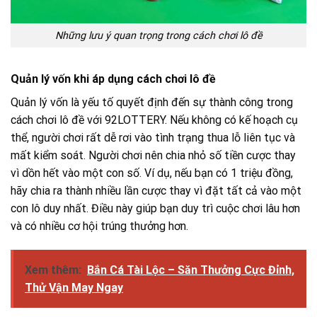
Những lưu ý quan trọng trong cách chơi lô đề
Quản lý vốn khi áp dụng cách chơi lô đề
Quản lý vốn là yếu tố quyết định đến sự thành công trong
cách chơi lô đề với 92LOTTERY. Nếu không có kế hoạch cụ
thể, người chơi rất dễ rơi vào tình trạng thua lỗ liên tục và
mất kiểm soát. Người chơi nên chia nhỏ số tiền cược thay
vì dồn hết vào một con số. Ví dụ, nếu bạn có 1 triệu đồng,
hãy chia ra thành nhiều lần cược thay vì đặt tất cả vào một
con lô duy nhất. Điều này giúp bạn duy trì cuộc chơi lâu hơn
và có nhiều cơ hội trúng thưởng hơn.
Xem thêm:
Bắn Cá Tài Lộc – Săn Thưởng Cực Đỉnh,
Thử Vận May Ngay