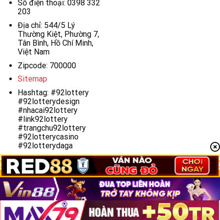
Số điện thoại: 0398 332
203
Địa chỉ: 544/5 Lý
Thường Kiệt, Phường 7,
Tân Bình, Hồ Chí Minh,
Việt Nam
Zipcode: 700000
Sitemap
Hashtag: #92lottery
#92lotterydesign
#nhacai92lottery
#link92lottery
#trangchu92lottery
#92lotterycasino
#92lotterydaga
Copyright 2026 ©
acquabysamil.com.mx TRANG CHỦ CHÍNH