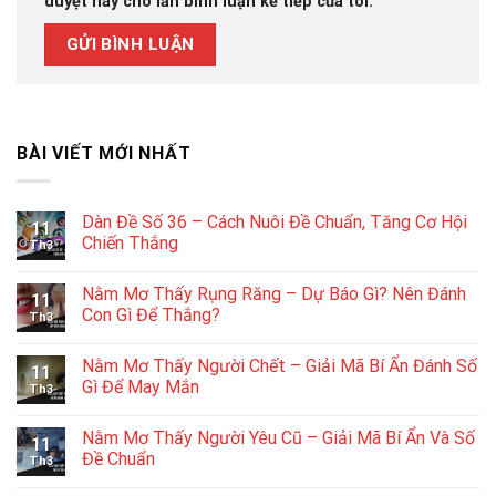
duyệt này cho lần bình luận kế tiếp của tôi.
BÀI VIẾT MỚI NHẤT
Dàn Đề Số 36 – Cách Nuôi Đề Chuẩn, Tăng Cơ Hội
11
Chiến Thắng
Th3
Nằm Mơ Thấy Rụng Răng – Dự Báo Gì? Nên Đánh
11
Con Gì Để Thắng?
Th3
Nằm Mơ Thấy Người Chết – Giải Mã Bí Ẩn Đánh Số
11
Gì Để May Mắn
Th3
Nằm Mơ Thấy Người Yêu Cũ – Giải Mã Bí Ẩn Và Số
11
Đề Chuẩn
Th3