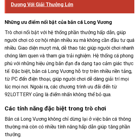
Dương Với Giải Thưởng Lớn
Những ưu điểm nổi bật của bắn cá Long Vương
Trò chơi nổi bật với hệ thống phần thưởng hấp dẫn, giúp
người chơi có cơ hội nhận nhiều xu mà không cần đầu tư quá
nhiều. Giao diện mượt mà, dễ thao tác giúp người chơi nhanh
chóng làm quen và tham gia trải nghiệm. Hệ thống cá phong
phú với những hiệu ứng bắn đạn đa dạng tạo cảm giác thực
tế. Đặc biệt, bắn cá Long Vương hỗ trợ trên nhiều nền tảng,
từ PC đến điện thoại, giúp người chơi dễ dàng giải trí mọi
lúc mọi nơi. Ngoài ra, các chương trình ưu đãi đến từ
92LOTTERY cũng là điểm nhấn không thể bỏ qua.
Các tính năng đặc biệt trong trò chơi
Bắn cá Long Vương không chỉ dừng lại ở việc bắn cá thông
thường mà còn có nhiều tính năng hấp dẫn giúp tăng phần
thưởng.