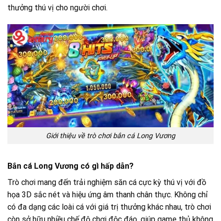
thưởng thú vị cho người chơi.
Giới thiệu về trò chơi bắn cá Long Vương
Bắn cá Long Vương có gì hấp dẫn?
Trò chơi mang đến trải nghiệm săn cá cực kỳ thú vị với đồ
họa 3D sắc nét và hiệu ứng âm thanh chân thực. Không chỉ
có đa dạng các loài cá với giá trị thưởng khác nhau, trò chơi
còn sở hữu nhiều chế độ chơi độc đáo, giúp game thủ không