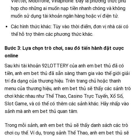
Viettel, Mobifone, Vinaphone. Đây là phương thức phù
hợp cho những ai muốn nạp tiền nhanh chóng và không
muốn sử dụng tài khoản ngân hàng hoặc ví điện tử.
Các hình thức khác: Tùy vào thời điểm, đơn vị nhà cái có
thể hỗ trợ thêm các phương thức khác.
Bước 3: Lựa chọn trò chơi, sau đó tiến hành đặt cược
online
Sau khi tài khoản 92LOTTERY của anh em bet thủ đã có
tiền, anh em bet thủ đã sẵn sàng tham gia vào thế giới giải
trí đa dạng của thương hiệu. Trên trang chủ hoặc thanh
menu của thương hiệu, anh em bet thủ sẽ thấy các sảnh trò
chơi khác nhau như Thể Thao, Casino Trực Tuyến, Xổ Số,
Slot Game, và có thể có thêm các sảnh khác. Hãy nhấp vào
sảnh mà anh em bet thủ quan tâm.
Trong mỗi sảnh, anh em bet thủ sẽ thấy danh sách các trò
chơi cụ thể. Ví dụ, trong sảnh Thể Thao, anh em bet thủ sẽ