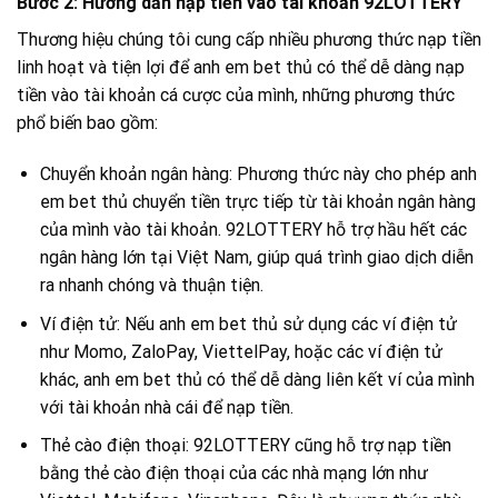
Bước 2: Hướng dẫn nạp tiền vào tài khoản 92LOTTERY
Thương hiệu chúng tôi cung cấp nhiều phương thức nạp tiền
linh hoạt và tiện lợi để anh em bet thủ có thể dễ dàng nạp
tiền vào tài khoản cá cược của mình, những phương thức
phổ biến bao gồm:
Chuyển khoản ngân hàng: Phương thức này cho phép anh
em bet thủ chuyển tiền trực tiếp từ tài khoản ngân hàng
của mình vào tài khoản. 92LOTTERY hỗ trợ hầu hết các
ngân hàng lớn tại Việt Nam, giúp quá trình giao dịch diễn
ra nhanh chóng và thuận tiện.
Ví điện tử: Nếu anh em bet thủ sử dụng các ví điện tử
như Momo, ZaloPay, ViettelPay, hoặc các ví điện tử
khác, anh em bet thủ có thể dễ dàng liên kết ví của mình
với tài khoản nhà cái để nạp tiền.
Thẻ cào điện thoại: 92LOTTERY cũng hỗ trợ nạp tiền
bằng thẻ cào điện thoại của các nhà mạng lớn như