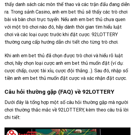
thấy danh sách các môn thể thao và các trận đấu đang diễn
ra. Trong sảnh Casino, anh em bet thủ sẽ thấy các trò chơi
bài và bàn chơi trực tuyến. Nếu anh em bet thủ chưa quen
với một trò chơi nào đó, hãy dành thời gian tìm hiểu luật
chơi và các loại cược trước khi đặt cược. 92LOTTERY
thường cung cấp hướng dẫn chi tiết cho từng trò chơi.
Khi anh em bet thủ đã chọn được trò chơi và hiểu rõ luật
chơi, hãy chọn loại cược anh em bet thủ muốn đặt (ví dụ:
cược chấp, cược tài xỉu, cược đội thắng…). Sau đó, nhập số
tiền anh em bet thủ muốn đặt cược và xác nhận đặt cược.
Câu hỏi thường gặp (FAQ) về 92LOTTERY
Dưới đây là tổng hợp một số câu hỏi thường gặp mà người
chơi thường thắc mắc về 92LOTTERY, kèm theo câu trả lời
chi tiết: