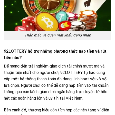
Thắc mắc về quên mật khẩu đăng nhập
92LOTTERY hỗ trợ những phương thức nạp tiền và rút
tiền nào?
Để mang đến trải nghiệm giao dịch tài chính mượt mà và
thuận tiện nhất cho người chơi, 92LOTTERY tự hào cung
cấp một hệ thống thanh toán đa dạng, linh hoạt với vô số
lựa chọn. Người chơi có thể dễ dàng nạp tiền vào tài khoản
thông qua các kênh giao dịch ngân hàng trực tuyến từ hầu
hết các ngân hàng lớn và uy tín tại Việt Nam.
Bên cạnh đó, thương hiệu còn tích hợp các nền tảng ví điện