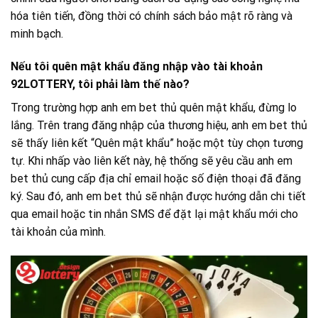
hóa tiên tiến, đồng thời có chính sách bảo mật rõ ràng và
minh bạch.
Nếu tôi quên mật khẩu đăng nhập vào tài khoản
92LOTTERY, tôi phải làm thế nào?
Trong trường hợp anh em bet thủ quên mật khẩu, đừng lo
lắng. Trên trang đăng nhập của thương hiệu, anh em bet thủ
sẽ thấy liên kết “Quên mật khẩu” hoặc một tùy chọn tương
tự. Khi nhấp vào liên kết này, hệ thống sẽ yêu cầu anh em
bet thủ cung cấp địa chỉ email hoặc số điện thoại đã đăng
ký. Sau đó, anh em bet thủ sẽ nhận được hướng dẫn chi tiết
qua email hoặc tin nhắn SMS để đặt lại mật khẩu mới cho
tài khoản của mình.