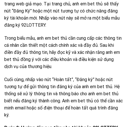
trang web giả mạo. Tại trang chủ, anh em bet thủ sẽ thấy
nút “Đăng Ký” hoặc một nút tương tự có chức năng đăng
ký tài khoản mới. Nhấp vào nút này sẽ mở ra một biểu mẫu
đăng ký 92LOTTERY.
Trong biểu mẫu, anh em bet thủ cần cung cấp các thông tin
cá nhân cần thiết một cách chính xác và đầy đủ. Sau khi
điền đầy đủ thông tin, hãy đọc kỹ và xác nhận rằng anh em
bet thủ đồng ý với các điều khoản và điều kiện sử dụng
dịch vụ của thương hiệu.
Cuối cùng, nhấp vào nút “Hoàn tất”, “Đăng ký” hoặc nút
tương tự để gửi thông tin đăng ký của anh em bet thủ. Hệ
thống sẽ xử lý thông tin và thông báo cho anh em bet thủ
biết nếu đăng ký thành công. Anh em bet thủ có thể cần xác
minh email hoặc số điện thoại để hoàn tất quá trình đăng
ký.