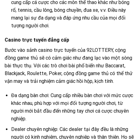
cung cấp cá cược cho các môn thể thao khác như bóng
rổ, tennis, cầu lông, bóng chuyền, đua xe, v.v. Điều này
mang lại sự đa dạng và đáp ứng nhu cầu của mọi đối
tượng người chơi.
Casino trực tuyến đẳng cấp
Bước vào sảnh casino trực tuyến của 92LOTTERY, cộng
đồng game thủ sẽ có cảm giác như đang lạc vào một sòng
bài thực thụ. Với các trò chơi bài phổ biến như Baccarat,
Blackjack, Roulette, Poker, cộng đồng game thủ có thể thử
vận may và trải nghiệm cảm giác hồi hộp, kịch tính.
Đa dạng bàn chơi: Cung cấp nhiều bàn chơi với mức cược
khác nhau, phù hợp với mọi đối tượng người chơi, từ
người mới bắt đầu đến những tay chơi cá cược chuyên
nghiệp.
Dealer chuyên nghiệp: Các dealer tại đây đều là những
người có kinh nghiệm, chuyên nghiệp và thân thiện. Họ sẽ